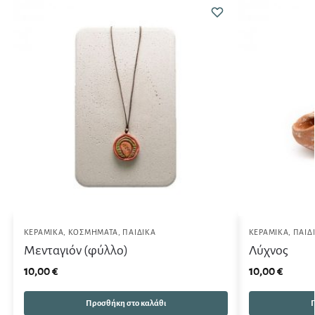
ΚΕΡΑΜΙΚΆ
,
ΚΟΣΜΉΜΑΤΑ
,
ΠΑΙΔΙΚΆ
ΚΕΡΑΜΙΚΆ
,
ΠΑΙΔ
Μενταγιόν (φύλλο)
Λύχνος
10,00
€
10,00
€
Προσθήκη στο καλάθι
Π