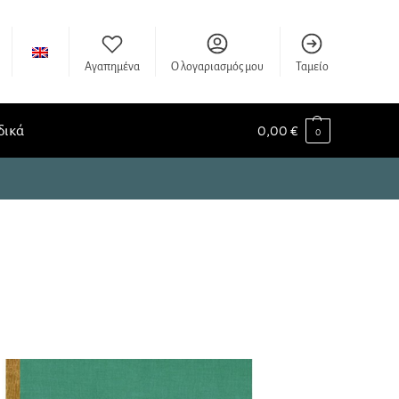
Αγαπημένα
Ο λογαριασμός μου
Ταμείο
δικά
0,00
€
0