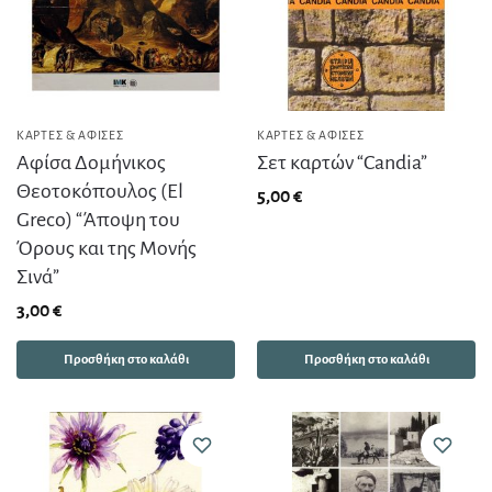
ΚΆΡΤΕΣ & ΑΦΊΣΕΣ
ΚΆΡΤΕΣ & ΑΦΊΣΕΣ
Αφίσα Δομήνικος
Σετ καρτών “Candia”
Θεοτοκόπουλος (El
5,00
€
Greco) “Άποψη του
Όρους και της Μονής
Σινά”
3,00
€
Προσθήκη στο καλάθι
Προσθήκη στο καλάθι