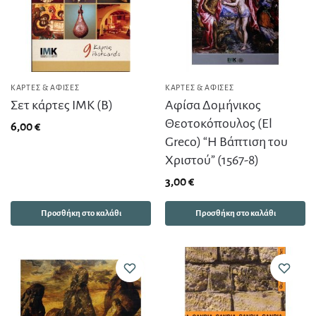
ΚΆΡΤΕΣ & ΑΦΊΣΕΣ
ΚΆΡΤΕΣ & ΑΦΊΣΕΣ
Σετ κάρτες ΙΜΚ (Β)
Αφίσα Δομήνικος
Θεοτοκόπουλος (El
6,00
€
Greco) “Η Βάπτιση του
Χριστού” (1567-8)
3,00
€
Προσθήκη στο καλάθι
Προσθήκη στο καλάθι