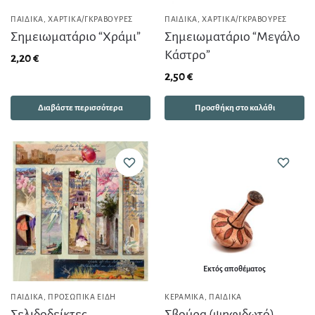
ΠΑΙΔΙΚΆ
,
ΧΑΡΤΙΚΆ/ΓΚΡΑΒΟΎΡΕΣ
ΠΑΙΔΙΚΆ
,
ΧΑΡΤΙΚΆ/ΓΚΡΑΒΟΎΡΕΣ
Σημειωματάριο “Χράμι”
Σημειωματάριο “Μεγάλο
Κάστρο”
2,20
€
2,50
€
Διαβάστε περισσότερα
Προσθήκη στο καλάθι
Εκτός αποθέματος
ΠΑΙΔΙΚΆ
,
ΠΡΟΣΩΠΙΚΆ ΕΊΔΗ
ΚΕΡΑΜΙΚΆ
,
ΠΑΙΔΙΚΆ
Σελιδοδείκτες
Σβούρα (ψηφιδωτό)