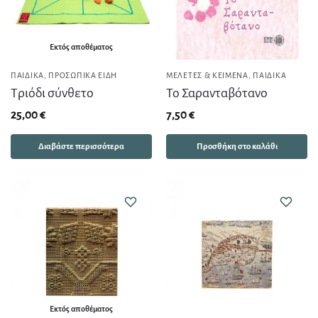
Εκτός αποθέματος
ΠΑΙΔΙΚΆ
,
ΠΡΟΣΩΠΙΚΆ ΕΊΔΗ
ΜΕΛΈΤΕΣ & ΚΕΊΜΕΝΑ
,
ΠΑΙΔΙΚΆ
Τριόδι σύνθετο
Το Σαρανταβότανο
25,00
€
7,50
€
Διαβάστε περισσότερα
Προσθήκη στο καλάθι
Εκτός αποθέματος