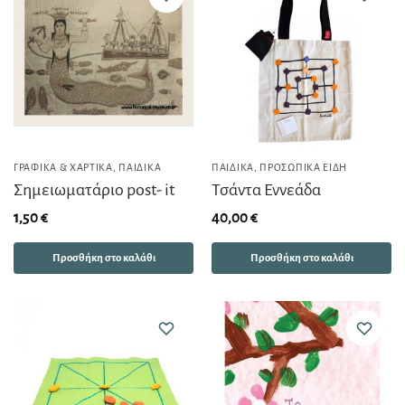
ΓΡΑΦΙΚΆ & ΧΑΡΤΙΚΆ
,
ΠΑΙΔΙΚΆ
ΠΑΙΔΙΚΆ
,
ΠΡΟΣΩΠΙΚΆ ΕΊΔΗ
Σημειωματάριο post- it
Τσάντα Εννεάδα
1,50
€
40,00
€
Προσθήκη στο καλάθι
Προσθήκη στο καλάθι