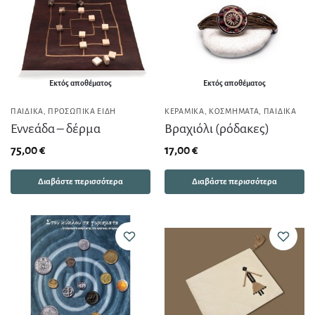
Εκτός αποθέματος
Εκτός αποθέματος
ΠΑΙΔΙΚΆ
,
ΠΡΟΣΩΠΙΚΆ ΕΊΔΗ
ΚΕΡΑΜΙΚΆ
,
ΚΟΣΜΉΜΑΤΑ
,
ΠΑΙΔΙΚΆ
Εννεάδα – δέρμα
Βραχιόλι (ρόδακες)
75,00
€
17,00
€
Διαβάστε περισσότερα
Διαβάστε περισσότερα