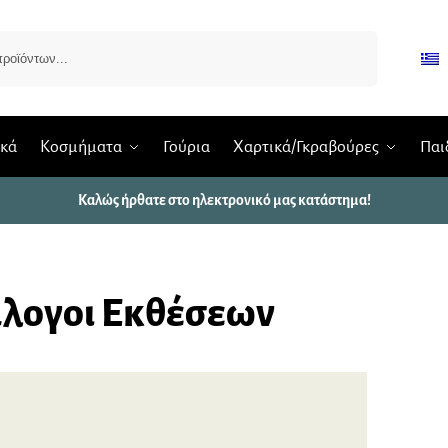
Αναζήτηση
ικά
Κοσμήματα
Γούρια
Χαρτικά/Γκραβούρες
Παι
Καλώς ήρθατε στο ηλεκτρονικό μας κατάστημα!
λογοι Εκθέσεων