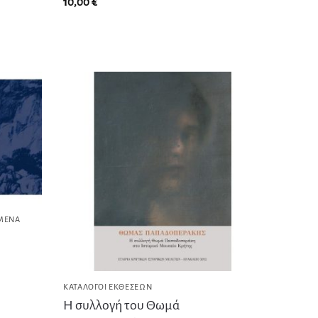
10,00
€
ΊΜΕΝΑ
ΚΑΤΆΛΟΓΟΙ ΕΚΘΈΣΕΩΝ
Η συλλογή του Θωμά