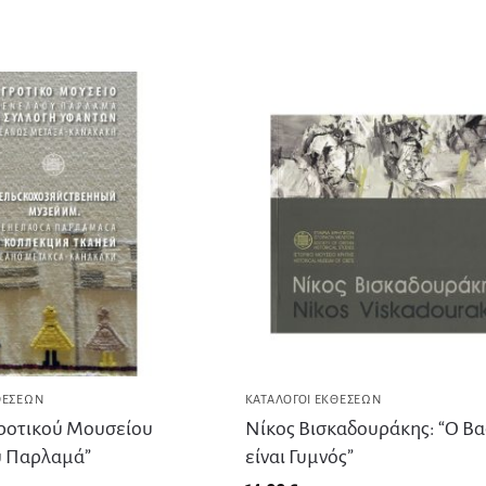
ΘΈΣΕΩΝ
ΚΑΤΆΛΟΓΟΙ ΕΚΘΈΣΕΩΝ
ροτικού Μουσείου
Νίκος Βισκαδουράκης: “Ο Βα
 Παρλαμά”
είναι Γυμνός”