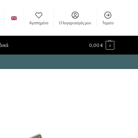
Αγαπημένα
Ο λογαριασμός μου
Ταμείο
δικά
0,00
€
0