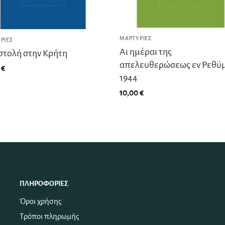
ΜΑΡΤΥΡΊΕΣ
ΡΊΕΣ
Αι ημέραι της
τολή στην Κρήτη
απελευθερώσεως εν Ρεθύμ
0
€
1944
10,00
€
ΠΛΗΡΟΦΟΡΊΕΣ
Όροι χρήσης
Τρόποι πληρωμής