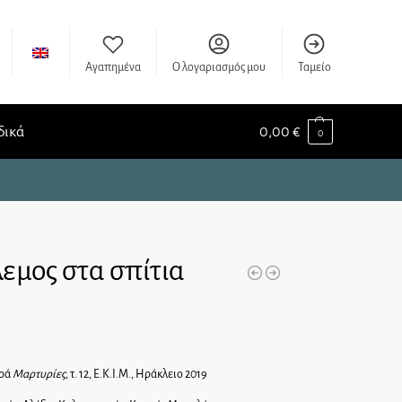
Αγαπημένα
Ο λογαριασμός μου
Ταμείο
δικά
0,00
€
0
εμος στα σπίτια
ιρά
Μαρτυρίες
, τ. 12, Ε.Κ.Ι.Μ., Ηράκλειο 2019