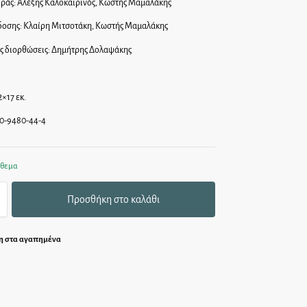
ιράς: Αλέξης Καλοκαιρινός, Κωστής Μαμαλάκης
δοσης: Κλαίρη Μιτσοτάκη, Κωστής Μαμαλάκης
ς διορθώσεις: Δημήτρης Δολαψάκης
2×17 εκ.
0-9480-44-4
όθεμα
Προσθήκη στο καλάθι
 στα αγαπημένα