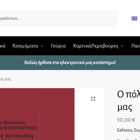
Αναζήτηση
ικά
Κοσμήματα
Γούρια
Χαρτικά/Γκραβούρες
Παι
Καλώς ήρθατε στο ηλεκτρονικό μας κατάστημα!
ια μας
Ο πόλ
μας
10,00
€
Εκδόσεις: Σε