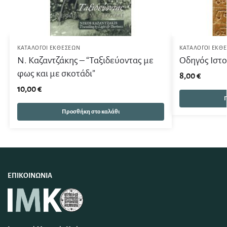
ΚΑΤΆΛΟΓΟΙ ΕΚΘΈΣΕΩΝ
ΚΑΤΆΛΟΓΟΙ ΕΚΘ
Ν. Καζαντζάκης – “Ταξιδεύοντας με
Οδηγός Ιστ
φως και με σκοτάδι”
8,00
€
10,00
€
Π
Προσθήκη στο καλάθι
ΕΠΙΚΟΙΝΩΝΊΑ