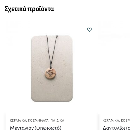
Σχετικά προϊόντα
ΚΕΡΑΜΙΚΆ
,
ΚΟΣΜΉΜΑΤΑ
,
ΠΑΙΔΙΚΆ
ΚΕΡΑΜΙΚΆ
,
ΚΟΣ
Μενταγιόν (ψηφιδωτό)
Δαχτυλίδι (