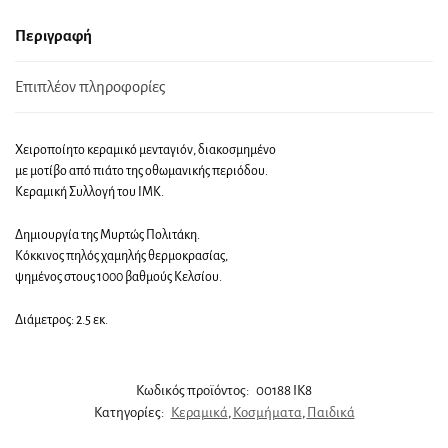
Περιγραφή
Επιπλέον πληροφορίες
Χειροποίητο κεραμικό μενταγιόν, διακοσμημένο
με μοτίβο από πιάτο της οθωμανικής περιόδου.
Κεραμική Συλλογή του ΙΜΚ.
Δημιουργία της Μυρτώς Πολιτάκη.
Κόκκινος πηλός χαμηλής θερμοκρασίας,
ψημένος στους 1000 βαθμούς Κελσίου.
Διάμετρος: 2.5 εκ.
Κωδικός προϊόντος:
00188 IK8
Κατηγορίες:
Κεραμικά
,
Κοσμήματα
,
Παιδικά