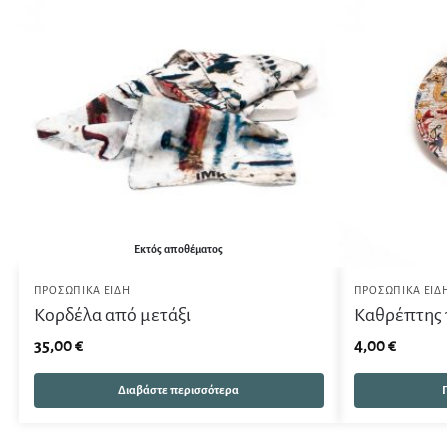
Εκτός αποθέματος
ΠΡΟΣΩΠΙΚΆ ΕΊΔΗ
ΠΡΟΣΩΠΙΚΆ ΕΊΔ
Κορδέλα από μετάξι
Καθρέπτης 
35,00
€
4,00
€
Διαβάστε περισσότερα
Π