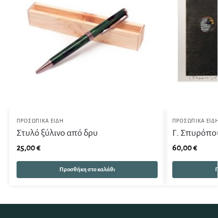
ΠΡΟΣΩΠΙΚΆ ΕΊΔΗ
ΠΡΟΣΩΠΙΚΆ ΕΊΔ
Στυλό ξύλινο από δρυ
Γ. Σπυρόπου
25,00
€
60,00
€
Προσθήκη στο καλάθι
Π