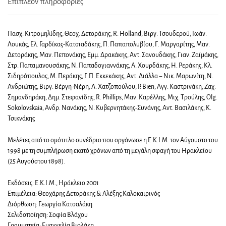
Επιπλέον πληροφορίες
Πασχ. Κιτρομηλίδης, Θεοχ. Δετοράκης, R. Holland, Βιργ. Τσουδερού, Ιωάν.
Λουκάς, Ελ. Γαρδίκας-Κατσιαδάκης, Π. Παπαπολυβίου, Γ. Μαργαρίτης, Μαν.
Δετοράκης, Μαν. Πεπονάκης, Εμμ. Δρακάκης, Αντ. Σανουδάκης, Γιαν. Ζαϊμάκης,
Στρ. Παπαμανουσάκης, Ν. Παπαδογιαννάκης, Α. Χουρδάκης, Η. Ρεράκης, Κλ.
Σιδηρόπουλος, Μ. Περάκης, Γ.Π. Εκκεκάκης, Αντ. Διάλλα − Νικ. Μαρωνίτη, Ν.
Ανδριώτης, Βιργ. Βέργη-Νέρη, Λ. Χατζοπούλου, P. Bien, Αγγ. Καστρινάκη, Ζαχ.
Σημανδηράκη, Δημ. Στεφανίδης, R. Phillips, Μαν. Καρέλλης, Μιχ. Τρούλης, Olg.
Sokolovskaia, Ανδρ. Νανάκης, Ν. Κυβερνητάκης-Συνάνης, Αντ. Βασιλάκης, Κ.
Τσικνάκης
Μελέτες από το ομότιτλο συνέδριο που οργάνωσε η Ε.Κ.Ι.Μ. τον Αύγουστο του
1998 με τη συμπλήρωση εκατό χρόνων από τη μεγάλη σφαγή του Ηρακλείου
(25 Αυγούστου 1898).
Εκδόσεις: Ε.Κ.Ι.Μ., Ηράκλειο 2001
Επιμέλεια: Θεοχάρης Δετοράκης & Αλέξης Καλοκαιρινός
Διόρθωση: Γεωργία Κατσαλάκη
Σελιδοποίηση: Σοφία Βλάχου
Γραμματεία: Ευαγγελία Βιολάκη