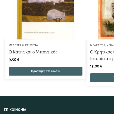
ΜΕΛΈΤΕΣ & ΚΕΊΜΕΝΑ
ΜΕΛΈΤΕΣ & ΚΕΊ
Ο Κάτης και ο Μποντικός
Ο Κρητικός 
Ιστορία στη
9,50
€
15,00
€
Προσθήκη στο καλάθι
Π
ΕΠΙΚΟΙΝΩΝΊΑ