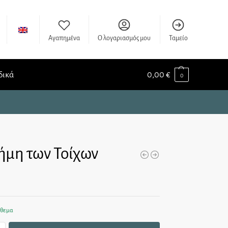
Αγαπημένα
Ο λογαριασμός μου
Ταμείο
δικά
0,00
€
0
ήμη των Τοίχων
όθεμα