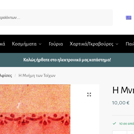
Αναζήτηση
ικά
Κοσμήματα
Γούρια
Χαρτικά/Γκραβούρες
Παι
Καλώς ήρθατε στο ηλεκτρονικό μας κατάστημα!
Αφίσες
Η Μνήμη των Τοίχων
/
Η Μν
10,00
€
10 σε απ