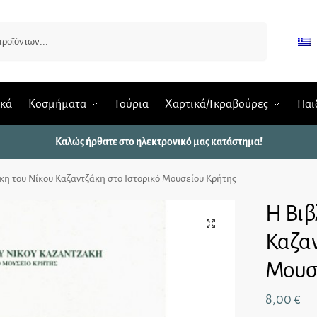
Αναζήτηση
ικά
Κοσμήματα
Γούρια
Χαρτικά/Γκραβούρες
Παι
Καλώς ήρθατε στο ηλεκτρονικό μας κατάστημα!
κη του Νίκου Καζαντζάκη στο Ιστορικό Μουσείου Κρήτης
Η Βιβ
Καζαν
Μουσ
8,00
€