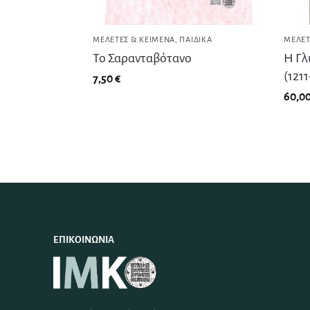
ΜΕΛΈΤΕΣ & ΚΕΊΜΕΝΑ
,
ΠΑΙΔΙΚΆ
ΜΕΛΈΤ
Το Σαρανταβότανο
Η Γλ
(1211
7,50
€
60,0
ΕΠΙΚΟΙΝΩΝΊΑ