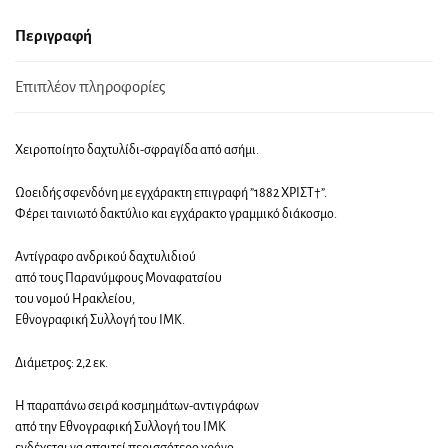
Περιγραφή
Επιπλέον πληροφορίες
Χειροποίητο δαχτυλίδι-σφραγίδα από ασήμι.
Ωοειδής σφενδόνη με εγχάρακτη επιγραφή ”1882 ΧΡΙΣΤ†”.
Φέρει ταινιωτό δακτύλιο και εγχάρακτο γραμμικό διάκοσμο.
Αντίγραφο ανδρικού δαχτυλιδιού
από τους Παρανύμφους Μοναφατσίου
του νομού Ηρακλείου,
Εθνογραφική Συλλογή του ΙΜΚ.
Διάμετρος: 2,2 εκ.
Η παραπάνω σειρά κοσμημάτων-αντιγράφων
από την Εθνογραφική Συλλογή του ΙΜΚ
ενδέχεται να απαιτεί περισσότερο χρόνο