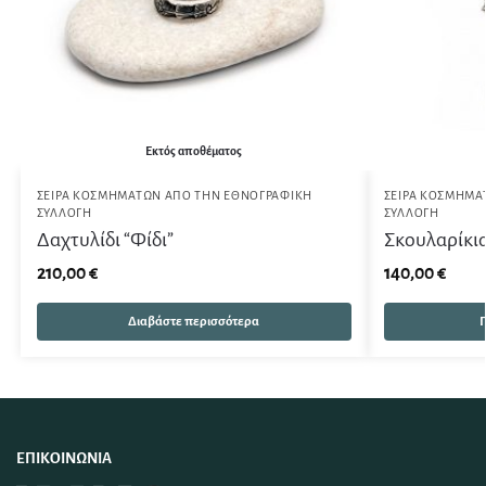
Εκτός αποθέματος
ΣΕΙΡΆ ΚΟΣΜΗΜΆΤΩΝ ΑΠΌ ΤΗΝ ΕΘΝΟΓΡΑΦΙΚΉ
ΣΕΙΡΆ ΚΟΣΜΗΜΆ
ΣΥΛΛΟΓΉ
ΣΥΛΛΟΓΉ
Δαχτυλίδι “Φίδι”
Σκουλαρίκι
210,00
€
140,00
€
Διαβάστε περισσότερα
Π
ΕΠΙΚΟΙΝΩΝΊΑ