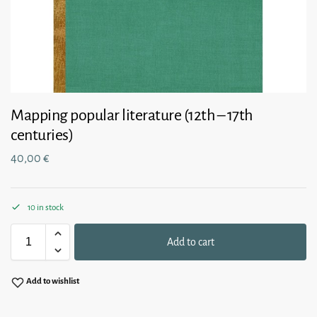
Mapping popular literature (12th – 17th
centuries)
40,00
€
10 in stock
Add to cart
Add to wishlist