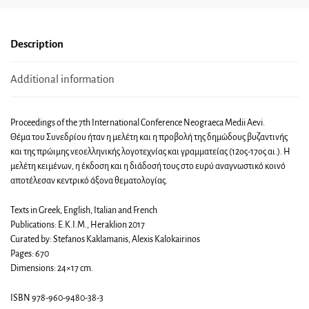
Description
Additional information
Proceedings of the 7th International Conference Neograeca Medii Aevi.
Θέμα του Συνεδρίου ήταν η μελέτη και η προβολή της δημώδους βυζαντινής
και της πρώιμης νεοελληνικής λογοτεχνίας και γραμματείας (12ος-17ος αι.). Η
μελέτη κειμένων, η έκδοση και η διάδοσή τους στο ευρύ αναγνωστικό κοινό
αποτέλεσαν κεντρικό άξονα θεματολογίας.
Texts in Greek, English, Italian and French
Publications: E.K.I.M., Heraklion 2017
Curated by: Stefanos Kaklamanis, Alexis Kalokairinos
Pages: 670
Dimensions: 24×17 cm.
ISBN 978-960-9480-38-3