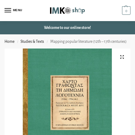
MENU
0
Welcome to our online store!
Home
Studies & Texts
Mapping popular literature (12th – 17th centuries)
/
/