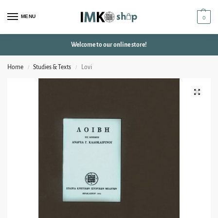
MENU
0
Welcome to our online store!
Home
Studies & Texts
Lovi
/
/