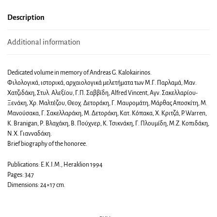
Description
Additional information
Dedicated volume in memory of Andreas G. Kalokairinos.
Φιλολογικά, ιστορικά, αρχαιολογικά μελετήματα των Μ.Γ. Παρλαμά, Μαν.
Χατζιδάκη, Στυλ. Αλεξίου, Γ.Π. Σαββίδη, Alfred Vincent, Αγν. Σακελλαρίου-
Ξενάκη, Χρ. Μαλτέζου, Θεοχ. Δετοράκη, Γ. Μαυρομάτη, Μάρθας Αποσκίτη, Μ.
Μανούσακα, Γ. Σακελλαράκη, Μ. Δετοράκη, Κατ. Κόπακα, Χ. Κριτζά, P. Warren,
Κ. Branigan, Ρ. Βλαχάκη, Β. Πούχνερ, Κ. Τσικνάκη, Γ. Πλουμίδη, Μ.Ζ. Κοπιδάκη,
Ν.Χ. Γιανναδάκη.
Brief biography of the honoree.
Publications: E.K.I.M., Heraklion 1994
Pages: 347
Dimensions: 24×17 cm.