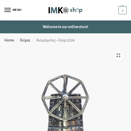
MENU
0
Welcome to our online store!
Home
Γούρια
Ανεμόμυλος – Γούρι 2026
/
/